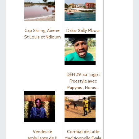
Cap Skiring, Abene,
Dakar Sally Mbour
St Louis et Ndioum
DÉFI #6 au Togo :
Freestyle avec
Papyrus , Horus…
Vendeuse
Combat de Lutte
ambulante de 11
traditionnelle Evala