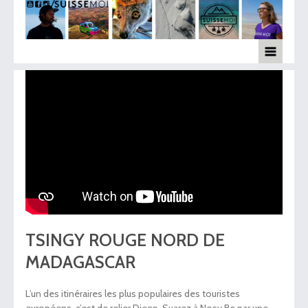
TSINGY ROUGE NORD DE
MADAGASCAR
L’un des itinéraires les plus populaires des touristes
européens, c’est de relier Diego-Suarez à Nosy Be par une