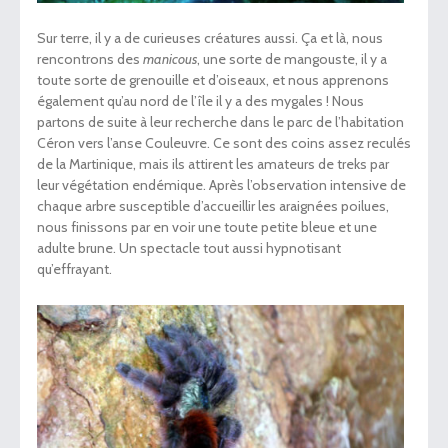
Sur terre, il y a de curieuses créatures aussi. Ça et là, nous
rencontrons des
manicous
, une sorte de mangouste, il y a
toute sorte de grenouille et d’oiseaux, et nous apprenons
également qu’au nord de l’île il y a des mygales ! Nous
partons de suite à leur recherche dans le parc de l’habitation
Céron vers l’anse Couleuvre. Ce sont des coins assez reculés
de la Martinique, mais ils attirent les amateurs de treks par
leur végétation endémique. Après l’observation intensive de
chaque arbre susceptible d’accueillir les araignées poilues,
nous finissons par en voir une toute petite bleue et une
adulte brune. Un spectacle tout aussi hypnotisant
qu’effrayant.