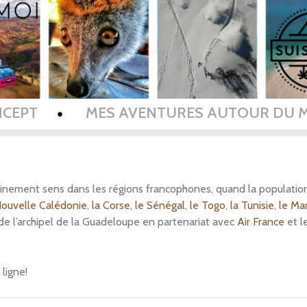
NCEPT
MES AVENTURES AUTOUR DU 
nement sens dans les régions francophones, quand la population lo
Nouvelle Calédonie
,
la Corse
,
le Sénégal
,
le Togo
,
la Tunisie
,
le Ma
de l’archipel de la Guadeloupe en partenariat avec
Air France
et l
ligne!