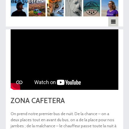
ZONA CAFETERA
On prend notre premier bus de nuit. De la chance – on a
deux places tout en avant du bus, on a de la place pour nos
jambes ; de la malchance – le chauffeur passe toute la nuit à